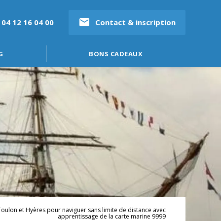
mail
04 12 16 04 00
Contact & inscription
G
BONS CADEAUX
oulon et Hyères pour naviguer sans limite de distance avec
apprentissage de la carte marine 9999