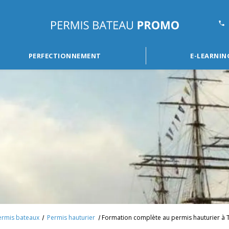
PERFECTIONNEMENT
E-LEARNIN
ermis bateaux
Permis hauturier
Formation complète au permis hauturier à T